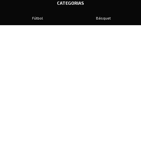
CATEGORIAS
Fútbol
Básquet
Baby Fútbol
Automovilismo
Voley
Padel
Golf
Hockey
Boxeo
Maratón
Natación
Otros
Motociclismo
Tiro
Rugby
Ajedrez
Tenis
Bochas
Gimnasia
CONTACTO
prensa@diariosports.com.ar