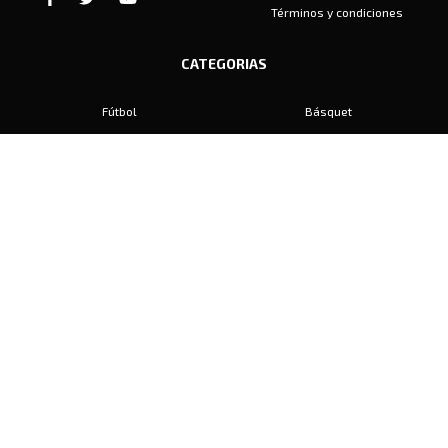
Términos y condiciones
CATEGORIAS
Fútbol
Básquet
Baby Fútbol
Automovilismo
Voley
Padel
Golf
Hockey
Boxeo
Maratón
Natación
Otros
Motociclismo
Tiro
Rugby
Ajedrez
Tenis
Bochas
Gimnasia
CONTACTO