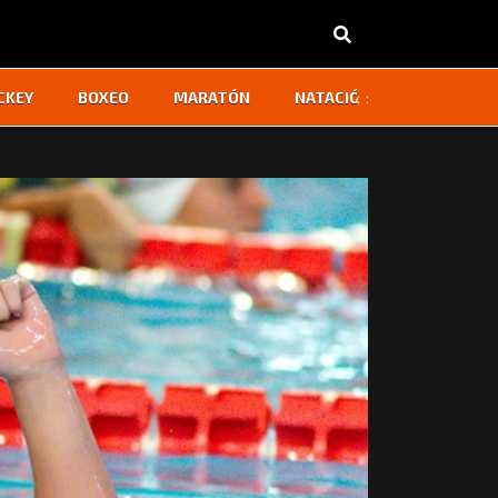
‹
›
CKEY
BOXEO
MARATÓN
NATACIÓN
OTROS