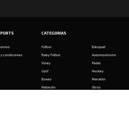
SPORTS
CATEGORIAS
Somos
Fútbol
Básquet
y condiciones
Baby Fútbol
Automovilismo
Voley
Padel
Golf
Hockey
Boxeo
Maratón
Natación
Otros
Motociclismo
Tiro
Rugby
Ajedrez
Tenis
Bochas
Gimnasia