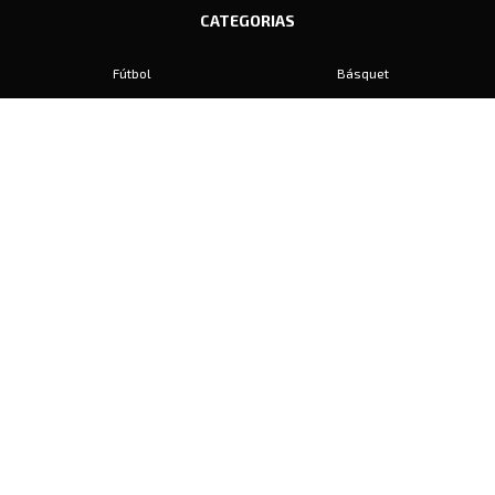
CATEGORIAS
Fútbol
Básquet
Baby Fútbol
Automovilismo
Voley
Padel
Golf
Hockey
Boxeo
Maratón
Natación
Otros
Motociclismo
Tiro
Rugby
Ajedrez
Tenis
Bochas
Gimnasia
CONTACTO
prensa@diariosports.com.ar