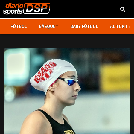
‹
›
FÚTBOL
BÁSQUET
BABY FÚTBOL
AUTOMOVI