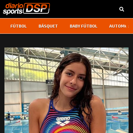
‹
›
FÚTBOL
BÁSQUET
BABY FÚTBOL
AUTOMOVI