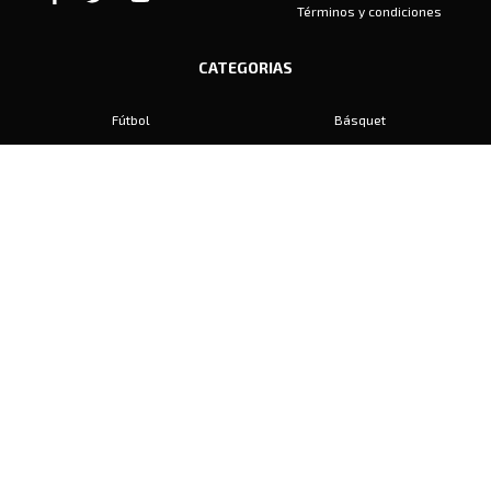
Términos y condiciones
CATEGORIAS
Fútbol
Básquet
Baby Fútbol
Automovilismo
Voley
Padel
Golf
Hockey
Boxeo
Maratón
Natación
Otros
Motociclismo
Tiro
Rugby
Ajedrez
Tenis
Bochas
Gimnasia
CONTACTO