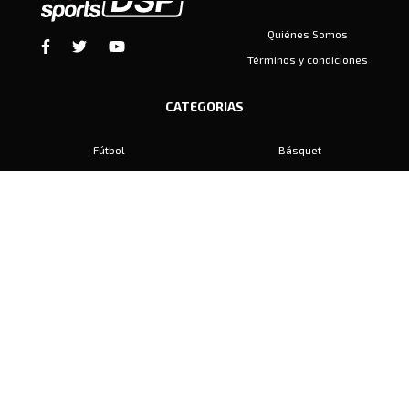
Quiénes Somos
Términos y condiciones
CATEGORIAS
Fútbol
Básquet
Baby Fútbol
Automovilismo
Voley
Padel
Golf
Hockey
Boxeo
Maratón
Natación
Otros
Motociclismo
Tiro
Rugby
Ajedrez
Tenis
Bochas
Gimnasia