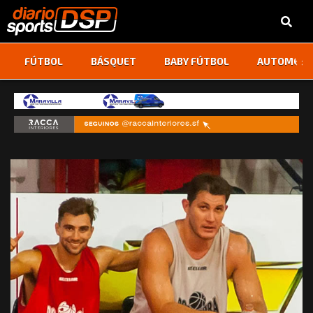
‹
›
FÚTBOL
BÁSQUET
BABY FÚTBOL
AUTOMOVI