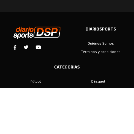
DIARIOSPORTS
Quiénes Somos
Términos y condiciones
CATEGORIAS
Fútbol
Básquet
Baby Fútbol
Automovilismo
Voley
Padel
Golf
Hockey
Boxeo
Maratón
Natación
Otros
Motociclismo
Tiro