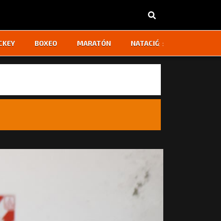
‹
›
CKEY
BOXEO
MARATÓN
NATACIÓN
OTROS