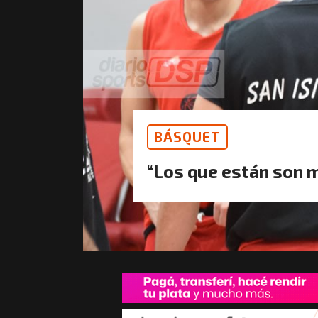
BÁSQUET
“Los que están son 