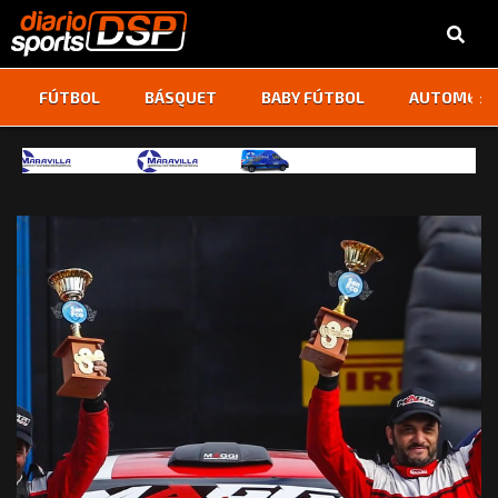
‹
›
FÚTBOL
BÁSQUET
BABY FÚTBOL
AUTOMOVI