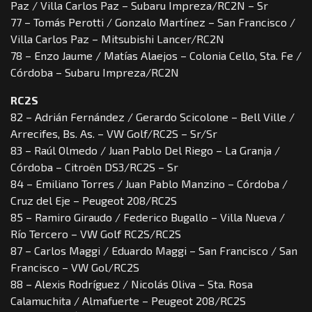
Paz / Villa Carlos Paz – Subaru Impreza/RC2N – Sr
77 – Tomás Perotti / Gonzalo Martínez – San Francisco /
Villa Carlos Paz – Mitsubishi Lancer/RC2N
78 – Enzo Jaume / Matías Alaejos – Colonia Cello, Sta. Fe /
Córdoba – Subaru Impreza/RC2N
RC2S
82 – Adrián Fernández / Gerardo Scicolone – Bell Ville /
Arrecifes, Bs. As. – VW Golf/RC2S – Sr/Sr
83 – Raúl Olmedo / Juan Pablo Del Riego – La Granja /
Córdoba – Citroën DS3/RC2S – Sr
84 – Emiliano Torres / Juan Pablo Manzino – Córdoba /
Cruz del Eje – Peugeot 208/RC2S
85 – Ramiro Giraudo / Federico Bugallo – Villa Nueva /
Río Tercero – VW Golf RC2S/RC2S
87 – Carlos Maggi / Eduardo Maggi – San Francisco / San
Francisco – VW Gol/RC2S
88 – Alexis Rodríguez / Nicolás Oliva – Sta. Rosa
Calamuchita / Almafuerte – Peugeot 208/RC2S