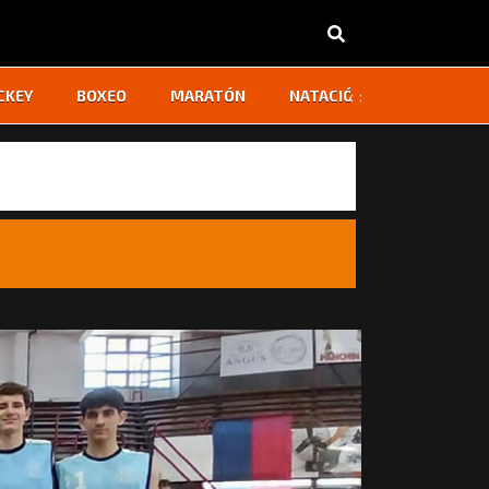
‹
›
CKEY
BOXEO
MARATÓN
NATACIÓN
OTROS