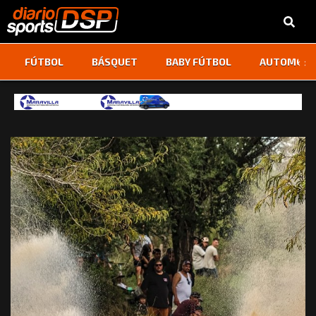
‹
›
FÚTBOL
BÁSQUET
BABY FÚTBOL
AUTOMOVI