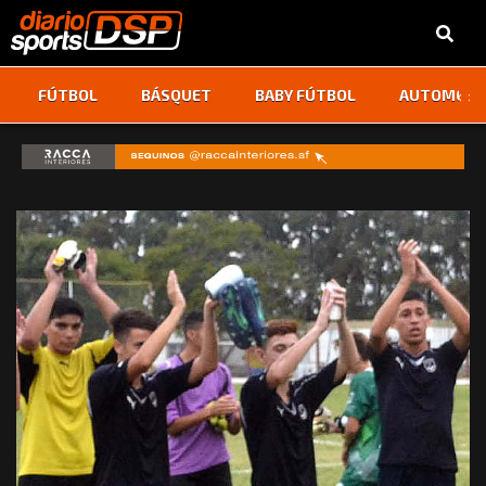
‹
›
FÚTBOL
BÁSQUET
BABY FÚTBOL
AUTOMOVI