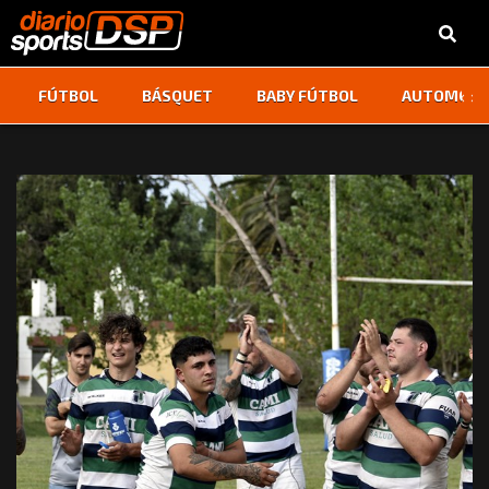
‹
›
FÚTBOL
BÁSQUET
BABY FÚTBOL
AUTOMOVI