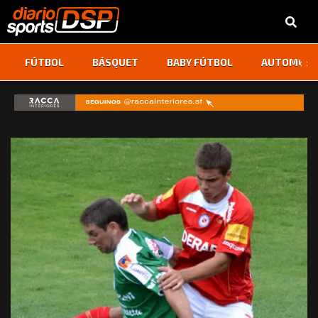
‹
›
FÚTBOL
BÁSQUET
BABY FÚTBOL
AUTOMOVI