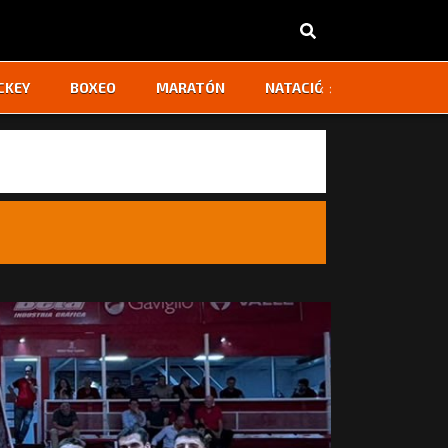
‹
›
CKEY
BOXEO
MARATÓN
NATACIÓN
OTROS