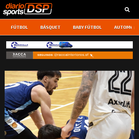
‹
›
FÚTBOL
BÁSQUET
BABY FÚTBOL
AUTOMOVI