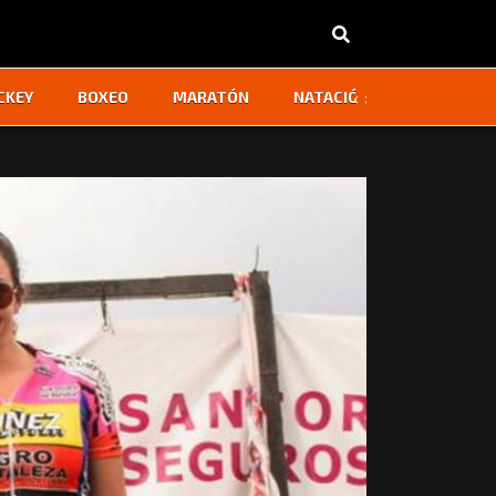
‹
›
CKEY
BOXEO
MARATÓN
NATACIÓN
OTROS