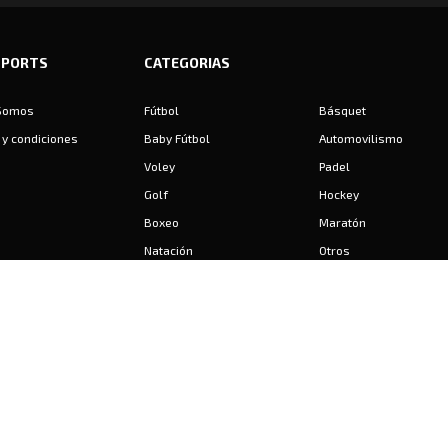
SPORTS
CATEGORIAS
Somos
Fútbol
Básquet
y condiciones
Baby Fútbol
Automovilismo
Voley
Padel
Golf
Hockey
Boxeo
Maratón
Natación
Otros
Motociclismo
Tiro
Rugby
Ajedrez
Tenis
Bochas
Gimnasia