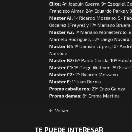
Elite:
4º Joaquín Guerra, 9º Ezequiel Go
Francisco Aimar, 24º Eduardo Parks y 
Master A1:
1º Ricardo Mossano, 5º Pabl
Oscarez (Freyre) y 17º Mariano Bruera 
Master A2:
1º Mariano Monasterolo, 8º 
Marcelo Rodriguez, 32º Diego Novara, 
Master B1:
1º Damián López, 10º Andrés
Narváez
Master B2:
6º Pablo Giorda, 10º Fabi
Master C1:
1º Diego Williner, 7º Osca
Master C2:
2º Ricardo Mossano
Master E:
1º Juan Bornia
Promo caballeros:
21º Enzo Gainza
Promo damas:
6º Emma Martina
Volver
TE PUEDE INTERESAR