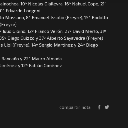
ainochea, 10º Nicolas Giailevra, 16º Nahuel Cope, 21º
30º Eduardo Longoni
o Mossano, 8º Emanuel Issolio (Freyre), 15º Rodolfo
(Freyre)
Julio Gioino, 12º Franco Verón, 27º David Merlo, 31º
35º Diego Guizzo y 37º Alberto Sayavedra (Freyre)
 Lioi (Freyre), 14º Sergio Martínez y 24º Diego
án Rancaño y 22º Mauro Almada
r Giménez y 12º Fabián Giménez
compartir nota