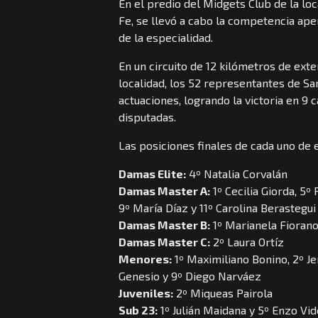
En el predio del Midgets Club de la loc
Fe, se llevó a cabo la competencia ap
de la especialidad.
En un circuito de 12 kilómetros de exte
localidad, los 52 representantes de S
actuaciones, logrando la victoria en 9 
disputadas.
Las posiciones finales de cada uno de e
Damas Elite:
4º Natalia Corvalán
Damas Master A:
1º Cecilia Giorda, 5º
9º María Díaz y 11º Carolina Berastegui
Damas Master B:
1º Marianela Fiorano
Damas Master C:
2º Laura Ortíz
Menores:
1º Maximiliano Bonino, 2º Je
Genesio y 9º Diego Narváez
Juveniles:
2º Miqueas Pairola
Sub 23:
1º Julián Maidana y 5º Enzo Vid