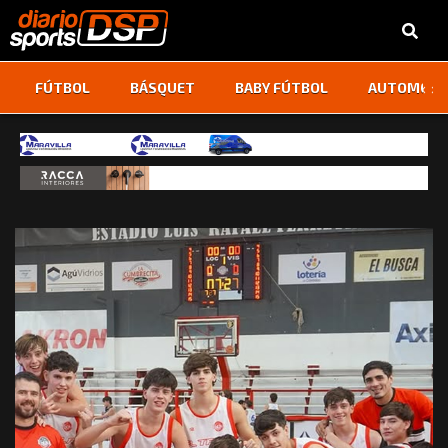
‹
›
FÚTBOL
BÁSQUET
BABY FÚTBOL
AUTOMOVI