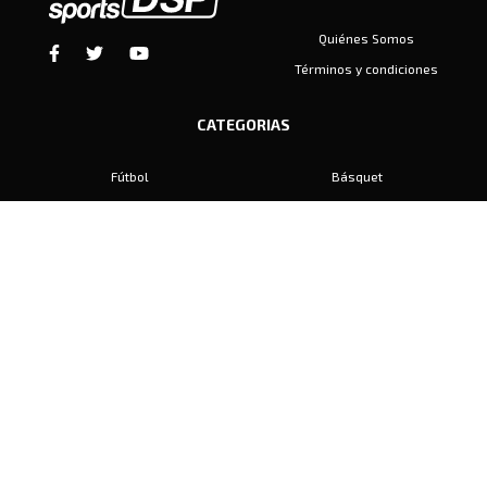
Quiénes Somos
Términos y condiciones
CATEGORIAS
Fútbol
Básquet
Baby Fútbol
Automovilismo
Voley
Padel
Golf
Hockey
Boxeo
Maratón
Natación
Otros
Motociclismo
Tiro
Rugby
Ajedrez
Tenis
Bochas
Gimnasia