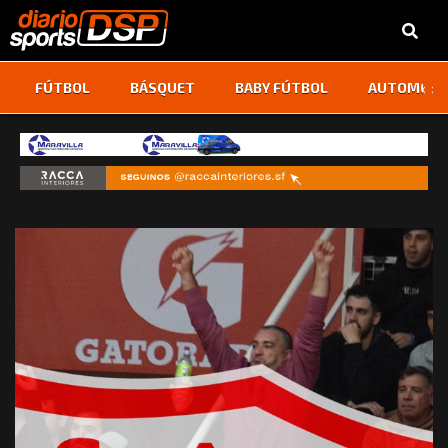
‹
›
FÚTBOL
BÁSQUET
BABY FÚTBOL
AUTOMOVI