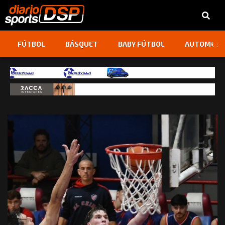
‹
›
FÚTBOL
BÁSQUET
BABY FÚTBOL
AUTOMOVI