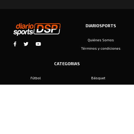
DIARIOSPORTS
Quiénes Somos
Términos y condiciones
CATEGORIAS
Fútbol
Básquet
Baby Fútbol
Automovilismo
Voley
Padel
Golf
Hockey
Boxeo
Maratón
Natación
Otros
Motociclismo
Tiro