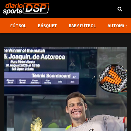
‹
›
FÚTBOL
BÁSQUET
BABY FÚTBOL
AUTOMOVI