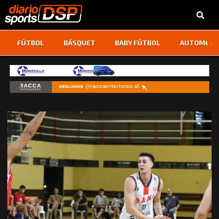
‹
›
FÚTBOL
BÁSQUET
BABY FÚTBOL
AUTOMOVI