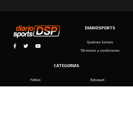
DIARIOSPORTS
Quiénes Somos
Términos y condiciones
CATEGORIAS
Fútbol
Básquet
Baby Fútbol
Automovilismo
Voley
Padel
Golf
Hockey
Boxeo
Maratón
Natación
Otros
Motociclismo
Tiro