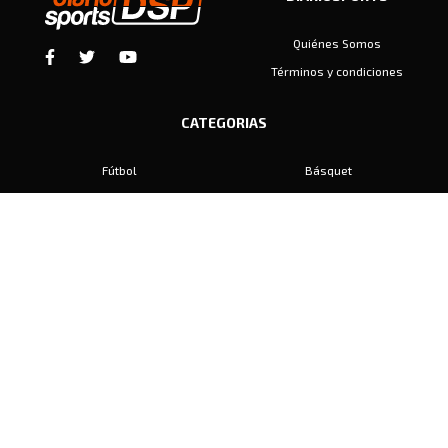
Quiénes Somos
Términos y condiciones
CATEGORIAS
Fútbol
Básquet
Baby Fútbol
Automovilismo
Voley
Padel
Golf
Hockey
Boxeo
Maratón
Natación
Otros
Motociclismo
Tiro
Rugby
Ajedrez
Tenis
Bochas
Gimnasia