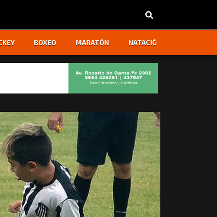
‹
›
CKEY
BOXEO
MARATÓN
NATACIÓN
OTROS