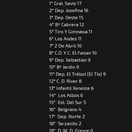
1° Gral. Savio 17
2° Dep. Josefina 16
3° Dep. Oeste 15
4° Bº Cabrera 12
5° Tiro Y Gimnasia 11
6° Los Andes 11
7° 2 De Abril 10
8° C.D. Y C. El Faisan 10
9° Dep. Sebastian 9
10° Bº Jardin 9
11° Dep. El Trébol (El Tío) 9
12° C. D. River 8
13° Infantil Xeneize 6
14° Los Albos 6
15° Est. Del Sur 5
16° Belgrano 4
17° Dep. Norte 2
18° Tarzanito 2
19° D. M. D. Freyre 0