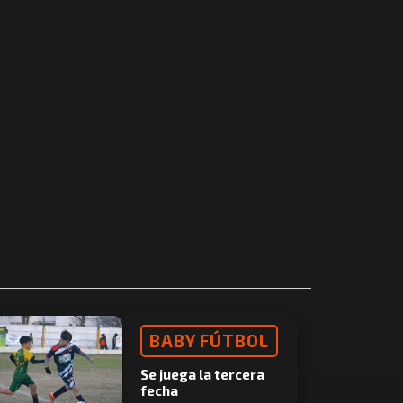
BABY FÚTBOL
Se juega la tercera
fecha