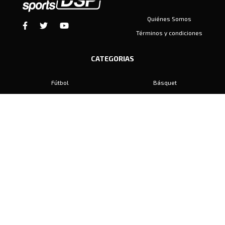
Quiénes Somos
Términos y condiciones
CATEGORIAS
Fútbol
Básquet
Baby Fútbol
Automovilismo
Voley
Padel
Golf
Hockey
Boxeo
Maratón
Natación
Otros
Motociclismo
Tiro
Rugby
Ajedrez
Tenis
Bochas
Gimnasia