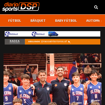
‹
›
FÚTBOL
BÁSQUET
BABY FÚTBOL
AUTOMOVI