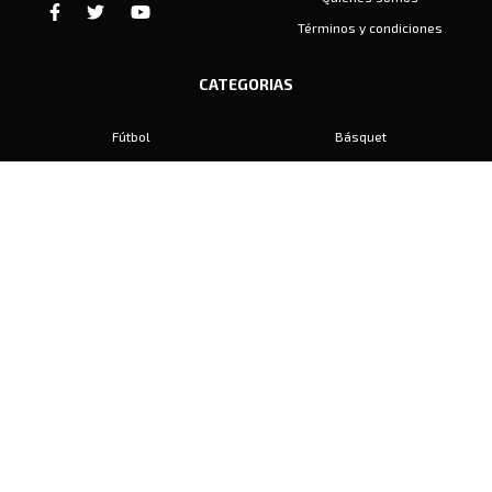
Términos y condiciones
CATEGORIAS
Fútbol
Básquet
Baby Fútbol
Automovilismo
Voley
Padel
Golf
Hockey
Boxeo
Maratón
Natación
Otros
Motociclismo
Tiro
Rugby
Ajedrez
Tenis
Bochas
Gimnasia
CONTACTO