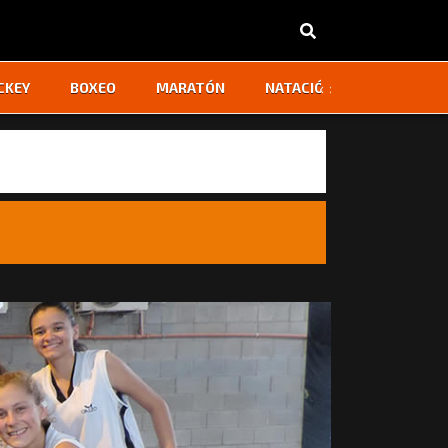
‹
›
CKEY
BOXEO
MARATÓN
NATACIÓN
OTROS