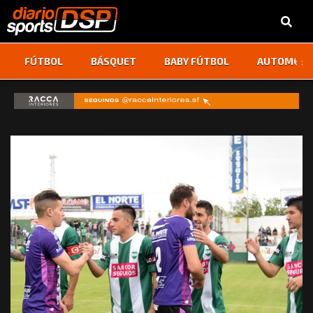
‹
›
FÚTBOL
BÁSQUET
BABY FÚTBOL
AUTOMOVI