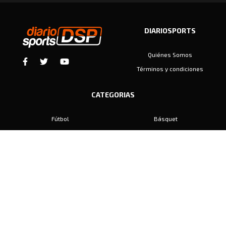
DIARIOSPORTS
Quiénes Somos
Términos y condiciones
CATEGORIAS
Fútbol
Básquet
Baby Fútbol
Automovilismo
Voley
Padel
Golf
Hockey
Boxeo
Maratón
Natación
Otros
Motociclismo
Tiro
Rugby
Ajedrez