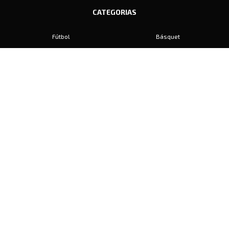
CATEGORIAS
Fútbol
Básquet
Baby Fútbol
Automovilismo
Voley
Padel
Golf
Hockey
Boxeo
Maratón
Natación
Otros
Motociclismo
Tiro
Rugby
Ajedrez
Tenis
Bochas
Gimnasia
CONTACTO
prensa@diariosports.com.ar