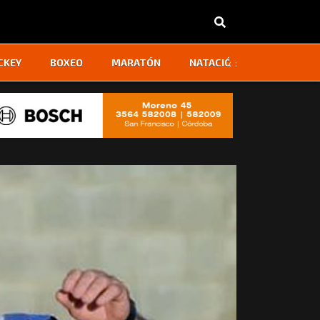
‹
›
CKEY
BOXEO
MARATÓN
NATACIÓN
OTROS