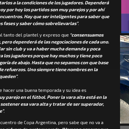
arlos a la condiciones de los jugadores. Dependerá
oy por hoy los partidos son muy parejos y por ahí
ncuentros. Hay que ser inteligentes para saber que
as fases y saber cómo sobrellevarlas”
.
l tanto del plantel y expreso que
“consensuamos
, pero dependerá de las negociaciones de cada uno.
ar sin club y va a haber mucha demanda y poca
ra los jugadores porque hay muchos y tiene poco
egoría de abajo. Hasta que no sepamos con que base
e refuerzos. Uno siempre tiene nombres en la
 queden”
.
de hacer una buena temporada y su idea es
y parejo en el fútbol. Poner la vara alta está en la
 sostener esa vara alta y tratar de ser superador,
e”
.
l encuentro de Copa Argentina, pero sabe que no va a