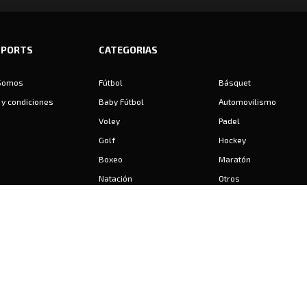
SPORTS
CATEGORIAS
Somos
Fútbol
Básquet
y condiciones
Baby Fútbol
Automovilismo
Voley
Padel
Golf
Hockey
Boxeo
Maratón
Natación
Otros
Motociclismo
Tiro
Rugby
Ajedrez
Tenis
Bochas
Gimnasia