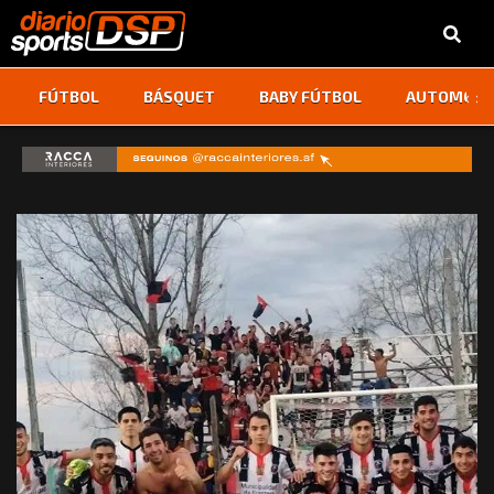
‹
›
FÚTBOL
BÁSQUET
BABY FÚTBOL
AUTOMOVI