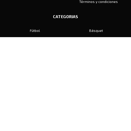
Términos y condiciones
CATEGORIAS
Fútbol
Básquet
Baby Fútbol
Automovilismo
Voley
Padel
Golf
Hockey
Boxeo
Maratón
Natación
Otros
Motociclismo
Tiro
Rugby
Ajedrez
Tenis
Bochas
Gimnasia
CONTACTO