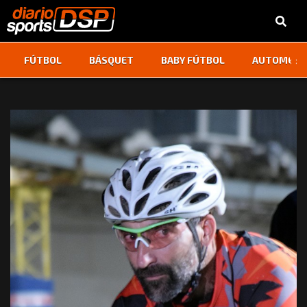
‹
›
FÚTBOL
BÁSQUET
BABY FÚTBOL
AUTOMOVI