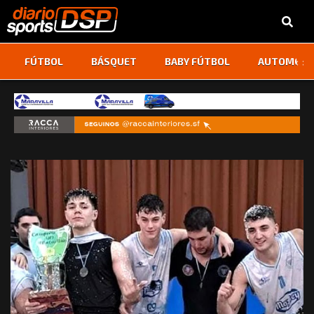
‹
›
FÚTBOL
BÁSQUET
BABY FÚTBOL
AUTOMOVI