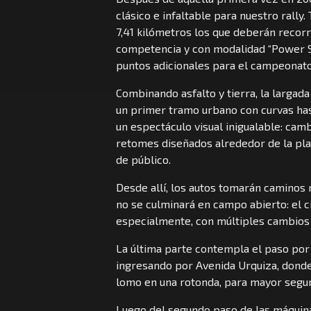
clásico e infaltable para nuestro rall
7,41 kilómetros los que deberán recorr
competencia y con modalidad “Power S
puntos adicionales para el campeonato
Combinando asfalto y tierra, la largad
un primer tramo urbano con curvas hast
un espectáculo visual inigualable: camb
retomes diseñados alrededor de la pla
de público.
Desde allí, los autos tomarán caminos r
no se culminará en campo abierto: el c
especialmente, con múltiples cambios d
La última parte contempla el paso por
ingresando por Avenida Urquiza, donde
lomo en una rotonda, para mayor seguri
Luego del segundo paso de las máquinas