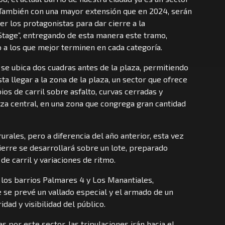
y. También con una mayor extensión que en 2024, serán
er los protagonistas para dar cierre a la
tage”, entregando de esta manera este tramo,
 a los que mejor terminen en cada categoría.
a se ubica dos cuadras antes de la plaza, permitiendo
a llegar a la zona de la plaza, un sector que ofrece
ios de carril sobre asfalto, curvas cerradas y
za central, en una zona que congrega gran cantidad
urales, pero a diferencia del año anterior, esta vez
ierre se desarrollará sobre un lote, preparado
e carril y variaciones de ritmo.
 los barrios Palmares 4 y Los Manantiales,
 se prevé un vallado especial y el armado de un
dad y visibilidad del público.
 por este sector, las tripulaciones irán hacia el