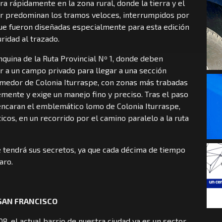
a rápidamente en la zona rural, donde la tierra y el
or predominan los tramos veloces, interrumpidos por
ue fueron diseñadas especialmente para esta edición
ridad al trazado.
nquina de la Ruta Provincial Nº 1, donde deben
r a un campo privado para llegar a una sección
comedor de Colonia Iturraspe, con zonas más trabadas
mente y exige un manejo fino y preciso. Tras el paso
encaran el emblemático lomo de Colonia Iturraspe,
ticos, en un recorrido por el camino paralelo a la ruta
e tendrá sus secretos, ya que cada décima de tiempo
aro.
A SAN FRANCISCO
, el actual barrio de nuestra ciudad ya es un sector