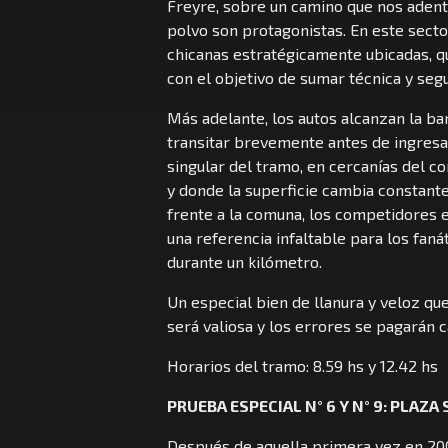
Freyre, sobre un camino que nos adentr
polvo son protagonistas. En este sect
chicanas estratégicamente ubicadas, q
con el objetivo de sumar técnica y segu
Más adelante, los autos alcanzan la ba
transitar brevemente antes de ingresa
singular del tramo, en cercanías del 
y donde la superficie cambia constante
frente a la comuna, los competidores 
una referencia infaltable para los faná
durante un kilómetro.
Un especial bien de llanura y veloz qu
será valiosa y los errores se pagarán c
Horarios del tramo: 8.59 hs y 12.42 hs
PRUEBA ESPECIAL N° 6 Y N° 9: PLAZ
Después de aquella primera vez en 2008