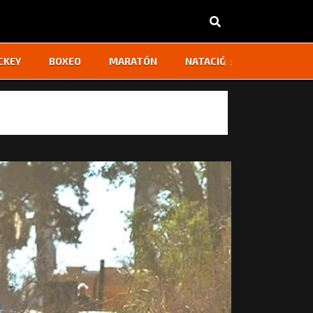
‹
›
CKEY
BOXEO
MARATÓN
NATACIÓN
OTROS