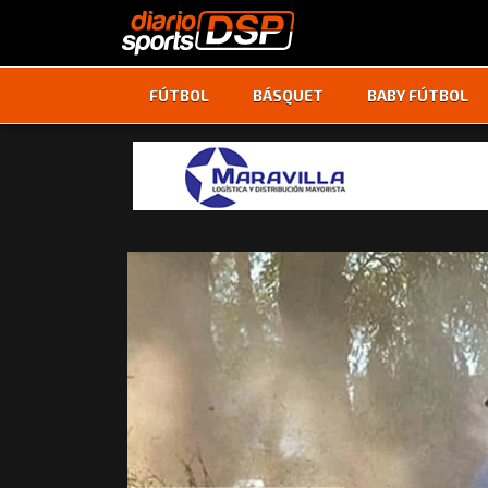
FÚTBOL
BÁSQUET
BABY FÚTBOL