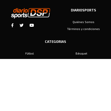
DIARIOSPORTS
Quiénes Somos
Términos y condiciones
CATEGORIAS
Fútbol
Básquet
Baby Fútbol
Automovilismo
Voley
Padel
Golf
Hockey
Boxeo
Maratón
Natación
Otros
Motociclismo
Tiro
Rugby
Ajedrez
Tenis
Bochas