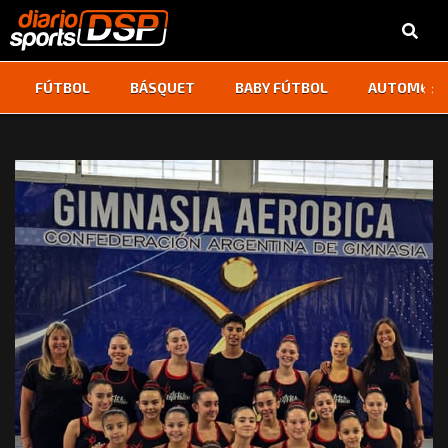
‹
›
FÚTBOL
BÁSQUET
BABY FÚTBOL
AUTOMOVI