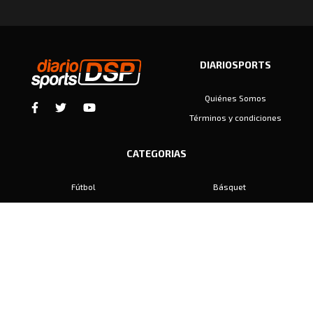
DIARIOSPORTS
Quiénes Somos
Términos y condiciones
CATEGORIAS
Fútbol
Básquet
Baby Fútbol
Automovilismo
Voley
Padel
Golf
Hockey
Boxeo
Maratón
Natación
Otros
Motociclismo
Tiro