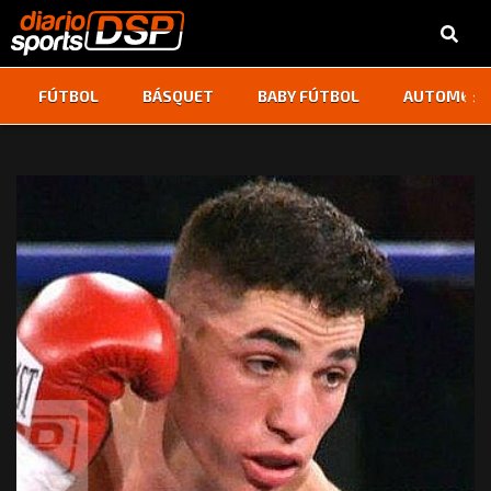
‹
›
FÚTBOL
BÁSQUET
BABY FÚTBOL
AUTOMOVI