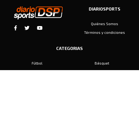
DIARIOSPORTS
Quiénes Somos
Términos y condiciones
CATEGORIAS
Fútbol
Básquet
Baby Fútbol
Automovilismo
Voley
Padel
Golf
Hockey
Boxeo
Maratón
Natación
Otros
Motociclismo
Tiro
Rugby
Ajedrez
Tenis
Bochas