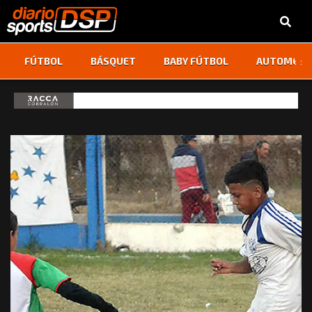
‹
›
FÚTBOL
BÁSQUET
BABY FÚTBOL
AUTOMOVI