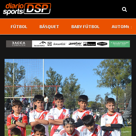
‹
›
FÚTBOL
BÁSQUET
BABY FÚTBOL
AUTOMOVI