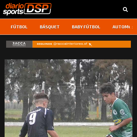
‹
›
FÚTBOL
BÁSQUET
BABY FÚTBOL
AUTOMOVI