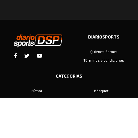
DIARIOSPORTS
Quiénes Somos
Términos y condiciones
CATEGORIAS
Fútbol
Básquet
Baby Fútbol
Automovilismo
Voley
Padel
Golf
Hockey
Boxeo
Maratón
Natación
Otros