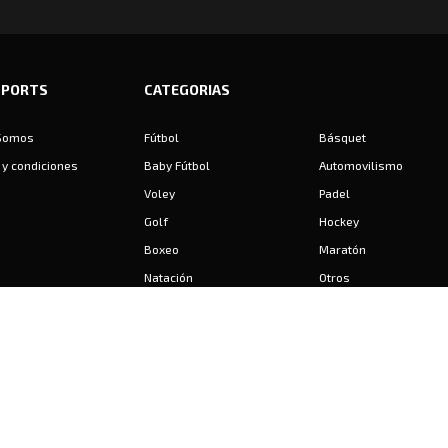
SPORTS
CATEGORIAS
Somos
Fútbol
Básquet
y condiciones
Baby Fútbol
Automovilismo
Voley
Padel
Golf
Hockey
Boxeo
Maratón
Natación
Otros
Motociclismo
Tiro
Rugby
Ajedrez
Tenis
Bochas
Gimnasia