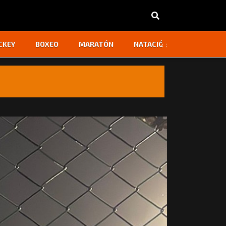
‹
›
CKEY
BOXEO
MARATÓN
NATACIÓN
OTROS