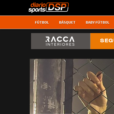
FÚTBOL
BÁSQUET
BABY FÚTBOL