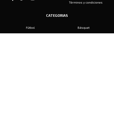
Términos y condiciones
CATEGORIAS
Fútbol
Básquet
Baby Fútbol
Automovilismo
Voley
Padel
Golf
Hockey
Boxeo
Maratón
Natación
Otros
Motociclismo
Tiro
Rugby
Ajedrez
Tenis
Bochas
Gimnasia
CONTACTO