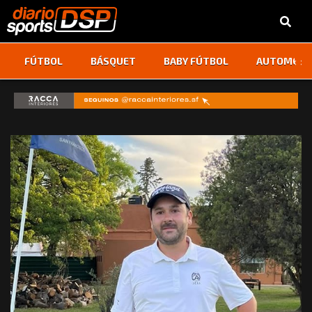
‹
›
FÚTBOL
BÁSQUET
BABY FÚTBOL
AUTOMOVI