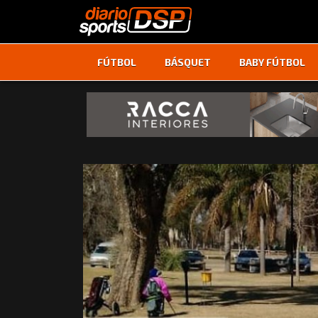
FÚTBOL
BÁSQUET
BABY FÚTBOL