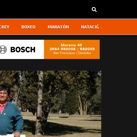
‹
›
CKEY
BOXEO
MARATÓN
NATACIÓN
OTROS