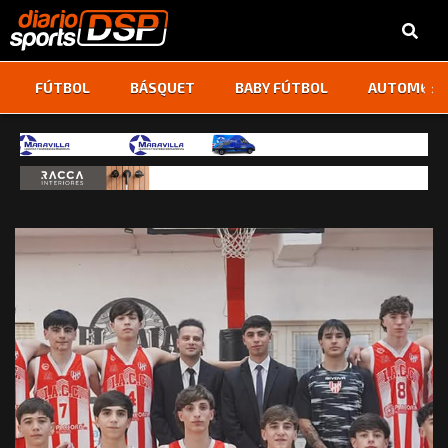
‹
›
FÚTBOL
BÁSQUET
BABY FÚTBOL
AUTOMOVI