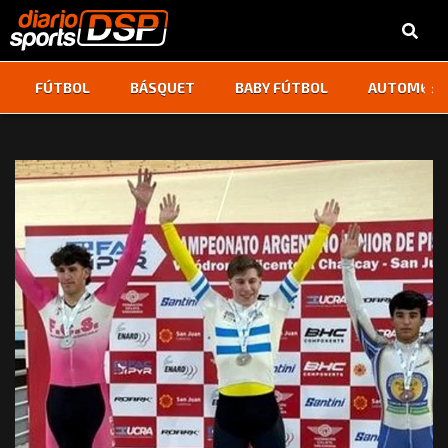
‹
›
FÚTBOL
BÁSQUET
BABY FÚTBOL
AUTOMOVI