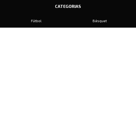
CATEGORIAS
Fútbol
Básquet
Baby Fútbol
Automovilismo
Voley
Padel
Golf
Hockey
Boxeo
Maratón
Natación
Otros
Motociclismo
Tiro
Rugby
Ajedrez
Tenis
Bochas
Gimnasia
CONTACTO
prensa@diariosports.com.ar