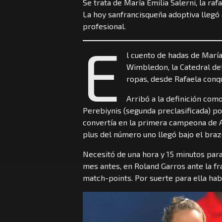
Se trata de María Emilia Salerni, la ra
La hoy sanfrancisqueña adoptiva llegó
profesional.
E
l cuento de hadas de María
Wimbledon, la Catedral del
ropas, desde Rafaela conqu
Arribó a la definición como
Perebiynis (segunda preclasificada) por
convertía en la primera campeona de A
plus del número uno llegó bajo el braz
Necesitó de una hora y 15 minutos para 
mes antes, en Roland Garros ante la f
match-points. Por suerte para ella habí