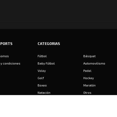
SPORTS
CATEGORIAS
Somos
Fútbol
Básquet
y condiciones
Baby Fútbol
Automovilismo
Voley
Padel
Golf
Hockey
Boxeo
Maratón
Natación
Otros
Motociclismo
Tiro
Rugby
Ajedrez
Tenis
Bochas