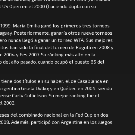
el US Open en el 2000 (haciendo dupla con su
n 1999, María Emilia ganó los primeros tres torneos
raguay. Posteriormente, ganaría otros nueve torneos
pero nunca llegó a ganar un torneo WTA. Sus mejores
ntos han sido la final del torneo de Bogotá en 2008 y
 2004 y Fes 2007. Su ránking más alto en la
o del año pasado, cuando ocupó el puesto 65 del
a tiene dos títulos en su haber: el de Casablanca en
argentina Gisela Dulko; y en Québec en 2004, siendo
ense Carly Gullickson. Su mejor ranking fue el
l 2002.
reses del combinado nacional en la Fed Cup en dos
 2008. Además, participó con Argentina en los Juegos