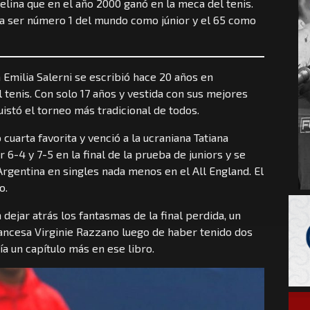
faelina que en el año 2000 ganó en la meca del tenis.
 a ser número 1 del mundo como júnior y el 65 como
 Emilia Salerni se escribió hace 20 años en
 tenis. Con solo 17 años y vestida con sus mejores
istó el torneo más tradicional de todos.
 cuarta favorita y venció a la ucraniana Tatiana
 6-4 y 7-5 en la final de la prueba de juniors y se
rgentina en singles nada menos en el All England. El
o.
dejar atrás los fantasmas de la final perdida, un
rancesa Virginie Razzano luego de haber tenido dos
a un capítulo más en ese libro.