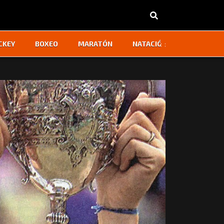
‹
›
CKEY
BOXEO
MARATÓN
NATACIÓN
OTROS