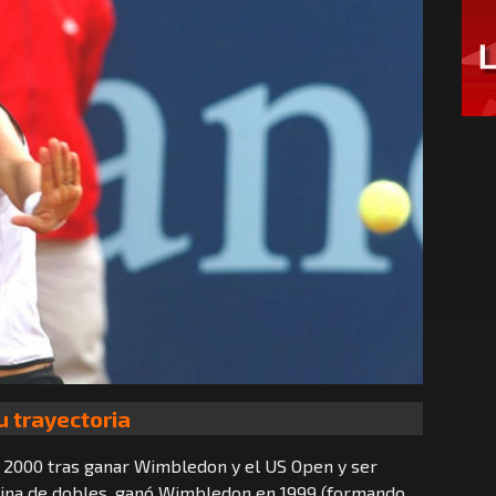
u trayectoria
ño 2000 tras ganar Wimbledon y el US Open y ser
iplina de dobles, ganó Wimbledon en 1999 (formando