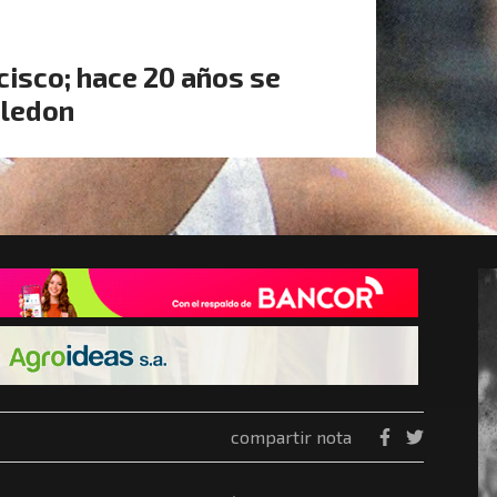
cisco; hace 20 años se
bledon
compartir nota