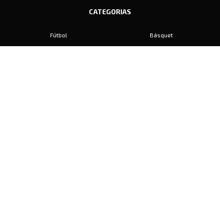
CATEGORIAS
Fútbol
Básquet
Baby Fútbol
Automovilismo
Voley
Padel
Golf
Hockey
Boxeo
Maratón
Natación
Otros
Motociclismo
Tiro
Rugby
Ajedrez
Tenis
Bochas
Gimnasia
CONTACTO
prensa@diariosports.com.ar