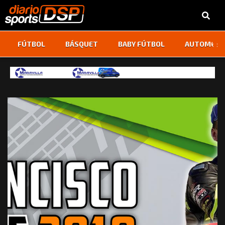
‹
›
FÚTBOL
BÁSQUET
BABY FÚTBOL
AUTOMOVI