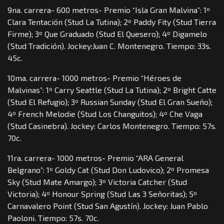
9na. carrera- 600 metros- Premio “Isla Gran Malvina”: 1º
Clara Tentación (Stud La Tutina); 2º Paddy Fity (Stud Tierra
Firme); 3º Que Graduado (Stud El Quesero); 4º Digamelo
(Stud Tradición). Jockey:Juan C. Montenegro. Tiempo: 33s.
45c.
10ma. carrera- 1000 metros- Premio “Héroes de
Malvinas”: 1º Carry Seattle (Stud La Tutina); 2º Bright Catte
(Stud El Refugio); 3º Russian Sunday (Stud El Gran Sueño);
4º French Melodie (Stud Los Changuitos); 4º Che Vaga
(Stud Casinebra). Jockey: Carlos Montenegro. Tiempo: 57s.
70c.
11ra. carrera- 1000 metros- Premio “ARA General
Belgrano”: 1º Goldy Cat (Stud Don Ludovico); 2º Promesa
Sky (Stud Mate Amargo); 3º Victoria Catcher (Stud
Victoria); 4º Honour Spring (Stud Las 3 Señoritas); 5º
Carnavalero Point (Stud San Agustín). Jockey: Juan Pablo
Paoloni. Tiempo: 57s. 70c.