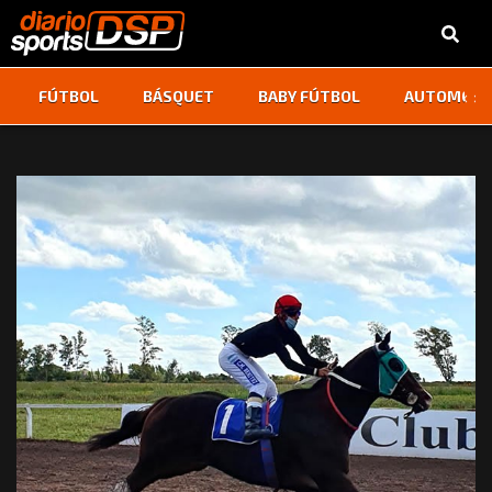
‹
›
FÚTBOL
BÁSQUET
BABY FÚTBOL
AUTOMOVI