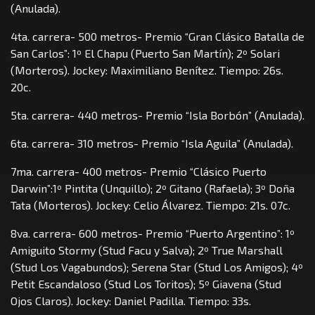
(Anulada).
4ta. carrera- 500 metros- Premio “Gran Clásico Batalla de
San Carlos”: 1º El Chapu (Puerto San Martín); 2º Solari
(Morteros). Jockey: Maximiliano Benítez. Tiempo: 26s.
20c.
5ta. carrera- 440 metros- Premio “Isla Borbón” (Anulada).
6ta. carrera- 310 metros- Premio “Isla Aguila” (Anulada).
7ma. carrera- 400 metros- Premio “Clásico Puerto
Darwin”:1º Pintita (Unquillo); 2º Gitano (Rafaela); 3º Doña
Tata (Morteros). Jockey: Celio Álvarez. Tiempo: 21s. 07c.
8va. carrera- 600 metros- Premio “Puerto Argentino”: 1º
Amiguito Stormy (Stud Facu y Salva); 2º True Marshall
(Stud Los Vagabundos); Serena Star (Stud Los Amigos); 4º
Petit Escandaloso (Stud Los Toritos); 5º Giavena (Stud
Ojos Claros). Jockey: Daniel Padilla. Tiempo: 33s.