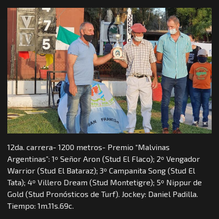
12da. carrera- 1200 metros- Premio “Malvinas
Argentinas”: 1º Señor Aron (Stud El Flaco); 2º Vengador
Warrior (Stud El Bataraz); 3º Campanita Song (Stud El
Tata); 4º Villero Dream (Stud Montetigre); 5º Nippur de
Gold (Stud Pronósticos de Turf). Jockey: Daniel Padilla.
Tiempo: 1m.11s.69c.