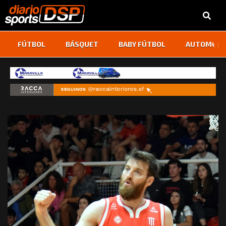
‹
›
FÚTBOL
BÁSQUET
BABY FÚTBOL
AUTOMOVI