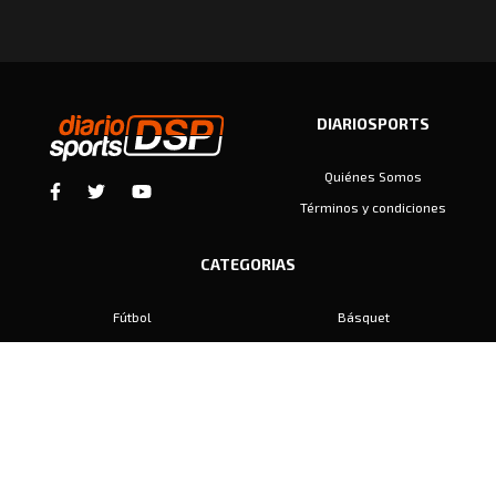
DIARIOSPORTS
Quiénes Somos
Términos y condiciones
CATEGORIAS
Fútbol
Básquet
Baby Fútbol
Automovilismo
Voley
Padel
Golf
Hockey
Boxeo
Maratón
Natación
Otros